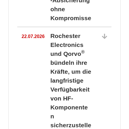
-Absicherung
ohne
Kompromisse
Rochester
22.07.2026
Electronics
®
und Qorvo
bündeln ihre
Kräfte, um die
1
langfristige
Verfügbarkeit
von HF-
Komponente
n
sicherzustelle