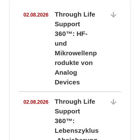
Through Life
02.08.2026
1
Support
360™: HF-
und
Mikrowellenp
rodukte von
Analog
Devices
Through Life
02.08.2026
Support
360™:
1
Lebenszyklus