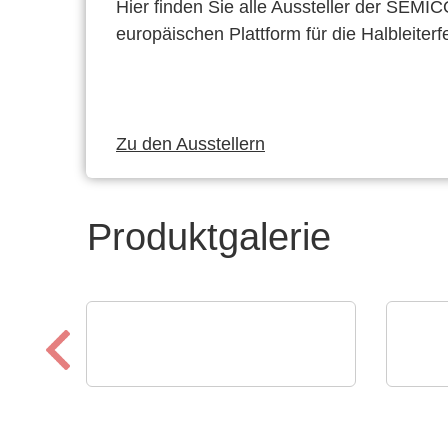
Hier finden Sie alle Aussteller der SEMI
europäischen Plattform für die Halbleiterf
Zu den Ausstellern
Produktgalerie
Sciosense B.V.
Roche
RHT1 Luftfeuchtigkeits-
NXP
und Temperaturmodul
Mik