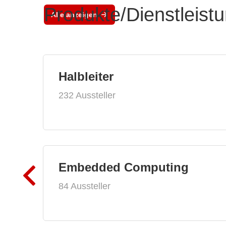
Produkte/Dienstleist
Alle anzeigen
Halbleiter
232 Aussteller
Embedded Computing
84 Aussteller