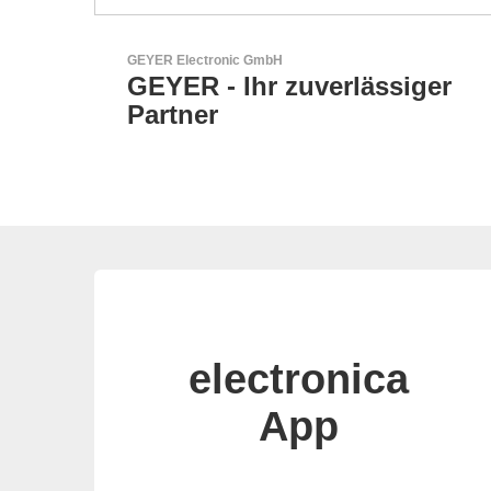
N&H Technology GmbH
iger
HMI-Komponenten nach
Maß
electronica
App