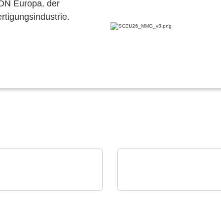
CON Europa, der
ertigungsindustrie.
ster Electronics, LLC
Sciosense B.V.
 MPC56x-
UFM-02 Ultraschall-
roprozessoren
Durchflussmessmodul