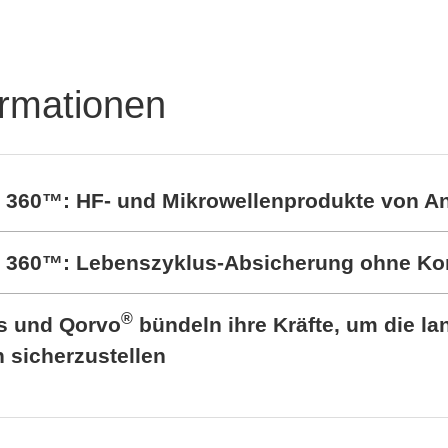
ormationen
t 360™: HF- und Mikrowellenprodukte von A
rt 360™: Lebenszyklus-Absicherung ohne K
®
cs und Qorvo
bündeln ihre Kräfte, um die lan
sicherzustellen