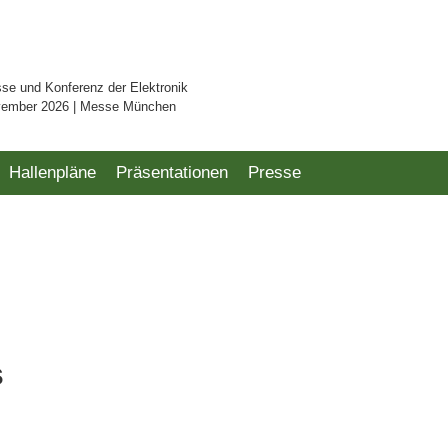
sse und Konferenz der Elektronik
vember 2026 | Messe München
Hallenpläne
Präsentationen
Presse
s