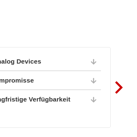
nalog Devices
10.06.202
ompromisse
10.06.202
gfristige Verfügbarkeit
10.06.202