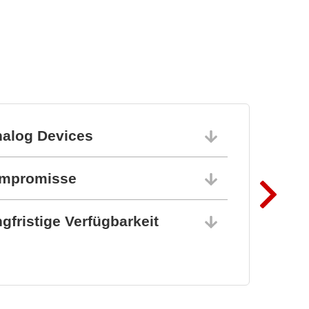
nalog Devices
10.06.202
ompromisse
10.06.202
gfristige Verfügbarkeit
10.06.202