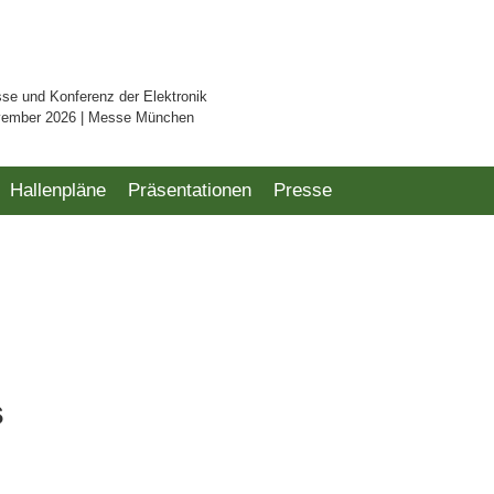
sse und Konferenz der Elektronik
vember 2026 | Messe München
Hallenpläne
Präsentationen
Presse
s