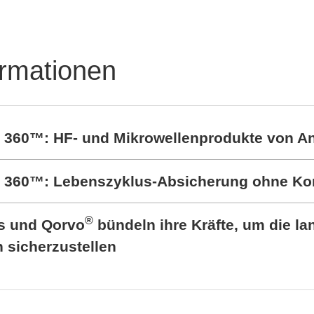
ormationen
t 360™: HF- und Mikrowellenprodukte von A
rt 360™: Lebenszyklus-Absicherung ohne K
®
cs und Qorvo
bündeln ihre Kräfte, um die lan
sicherzustellen