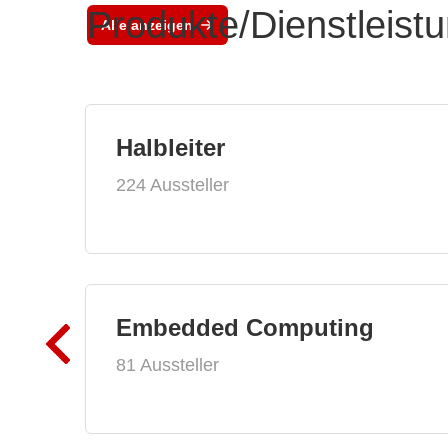
Produkte/Dienstleist
Alle anzeigen
Halbleiter
224 Aussteller
Embedded Computing
81 Aussteller