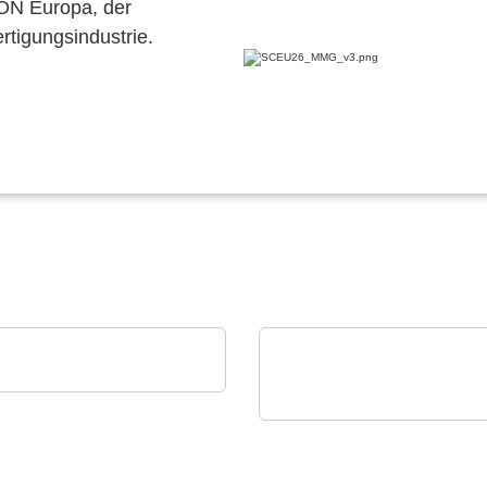
CON Europa, der
ertigungsindustrie.
utron AS
autron EMS Solutions
iC-Haus GmbH
2-Kanaliger induktiver
Positionssensor iC-GI2