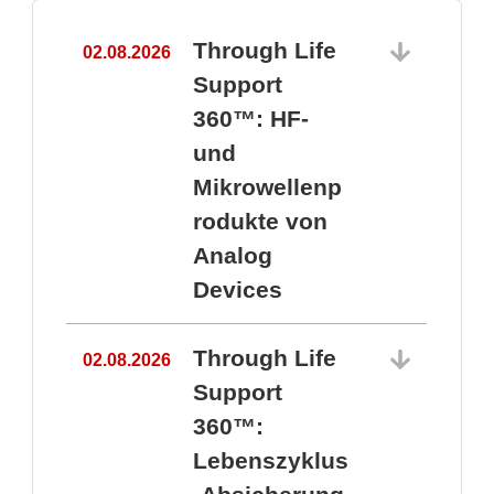
Through Life
02.08.2026
1
Support
360™: HF-
und
Mikrowellenp
rodukte von
Analog
Devices
Through Life
02.08.2026
Support
360™:
1
Lebenszyklus