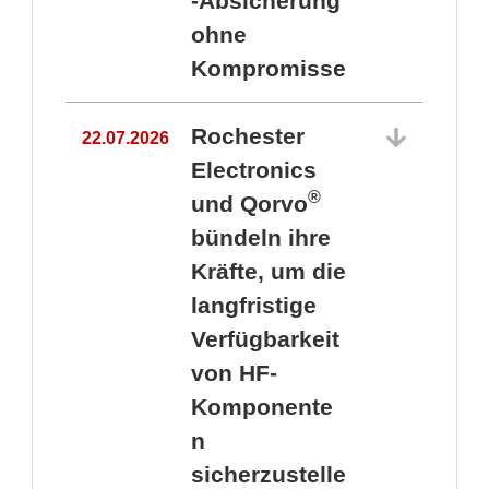
-Absicherung
ohne
Kompromisse
Rochester
22.07.2026
Electronics
®
und Qorvo
bündeln ihre
Kräfte, um die
1
langfristige
Verfügbarkeit
von HF-
Komponente
n
sicherzustelle