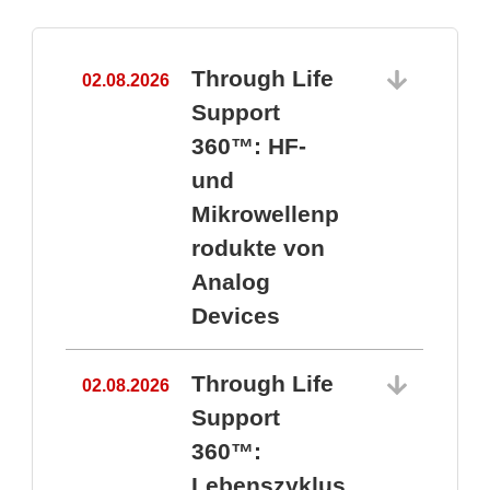
Through Life
02.08.2026
1
Support
360™: HF-
und
Mikrowellenp
rodukte von
Analog
Devices
Through Life
02.08.2026
Support
360™:
1
Lebenszyklus