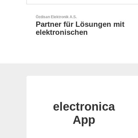
Sciosense B.V.
n mit
Durchfluss- und
Umweltsensoren
electronica
App