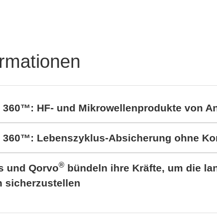
ible und skalierbare
Leistungselektronik-
t- und Messsysteme
Lösungen
ormationen
t 360™: HF- und Mikrowellenprodukte von A
rt 360™: Lebenszyklus-Absicherung ohne K
®
cs und Qorvo
bündeln ihre Kräfte, um die lan
sicherzustellen