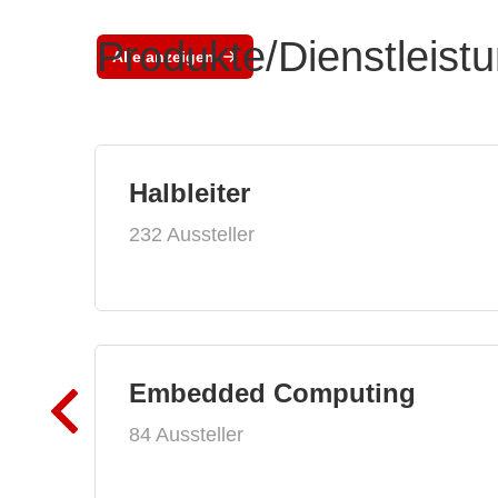
Produkte/Dienstleist
Alle anzeigen
Halbleiter
232 Aussteller
Embedded Computing
84 Aussteller