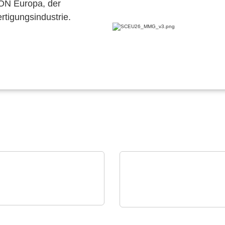
CON Europa, der
ertigungsindustrie.
 Technical Software
CINERGIA Power Solutions S.L.
neering Plazotta GmbH
Regenerative