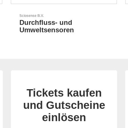
RECOM Power GmbH
AC/DC- & DC/DC-Wandler
Tickets kaufen
und Gutscheine
einlösen