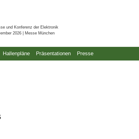
sse und Konferenz der Elektronik
vember 2026 | Messe München
Hallenpläne
Präsentationen
Presse
s