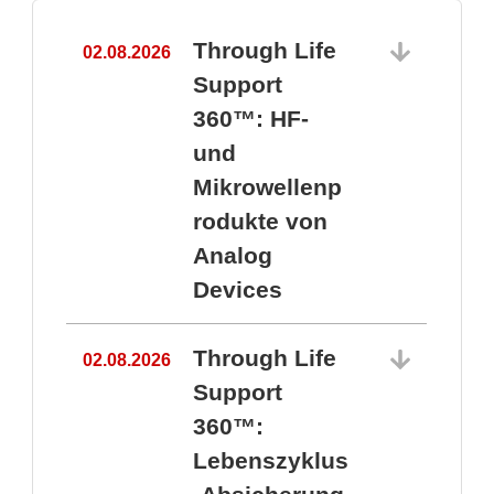
Through Life
02.08.2026
1
Support
360™: HF-
und
Mikrowellenp
rodukte von
Analog
Devices
Through Life
02.08.2026
Support
360™:
1
Lebenszyklus