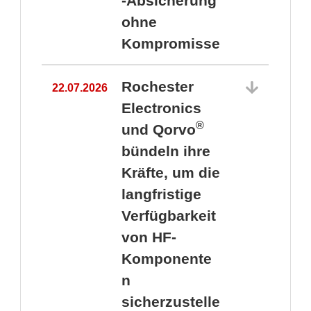
-Absicherung
ohne
Kompromisse
Rochester
22.07.2026
Electronics
®
und Qorvo
bündeln ihre
Kräfte, um die
1
langfristige
Verfügbarkeit
von HF-
Komponente
n
sicherzustelle