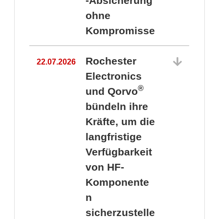
-Absicherung
ohne
Kompromisse
Rochester
22.07.2026
Electronics
®
und Qorvo
bündeln ihre
Kräfte, um die
1
langfristige
Verfügbarkeit
von HF-
Komponente
n
sicherzustelle