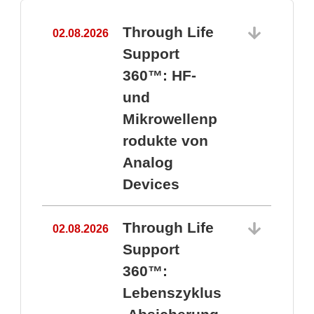
Through Life
02.08.2026
1
Support
360™: HF-
und
Mikrowellenp
rodukte von
Analog
Devices
Through Life
02.08.2026
Support
360™:
1
Lebenszyklus