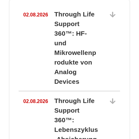
Through Life
02.08.2026
1
Support
360™: HF-
und
Mikrowellenp
rodukte von
Analog
Devices
Through Life
02.08.2026
Support
360™:
1
Lebenszyklus