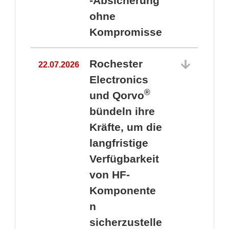
-Absicherung
ohne
Kompromisse
Rochester
22.07.2026
Electronics
®
und Qorvo
bündeln ihre
Kräfte, um die
1
langfristige
Verfügbarkeit
von HF-
Komponente
n
sicherzustelle