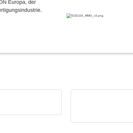
CON Europa, der
ertigungsindustrie.
ster Electronics, LLC
 MPC56x-
CINERGIA Power Solutions S.L.
roprozessoren
Regenerative