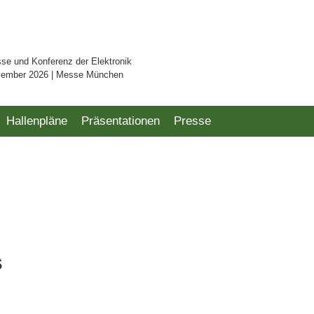
sse und Konferenz der Elektronik
vember 2026 | Messe München
Hallenpläne
Präsentationen
Presse
s