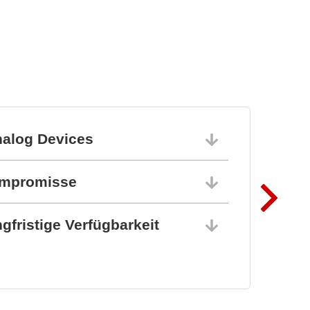
MLX90513 induktiver
Positionssensor
nalog Devices
10.06.202
ompromisse
10.06.202
gfristige Verfügbarkeit
10.06.202