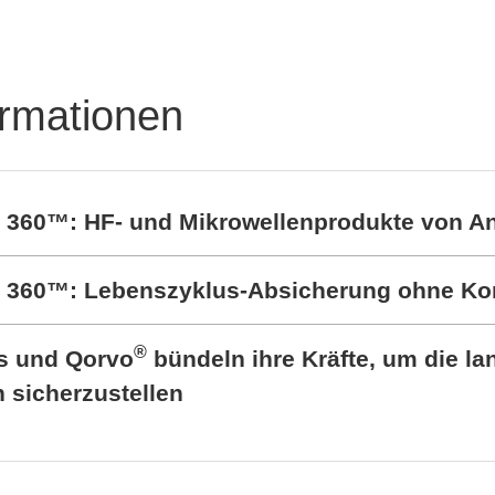
Leistungselektronik-
Lösungen
ormationen
t 360™: HF- und Mikrowellenprodukte von A
rt 360™: Lebenszyklus-Absicherung ohne K
®
cs und Qorvo
bündeln ihre Kräfte, um die lan
sicherzustellen