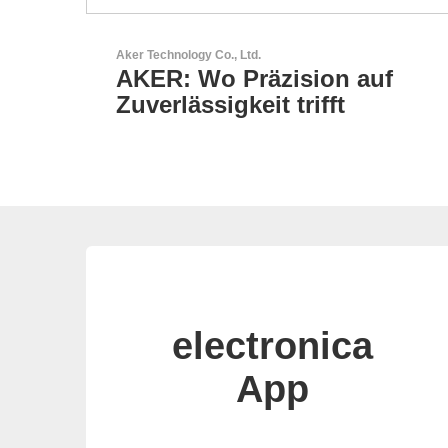
Sciosense B.V.
uf
Durchfluss- und
Umweltsensoren
electronica
App