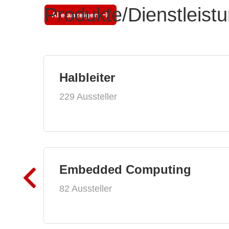
Produkte/Dienstleist
Alle anzeigen
Halbleiter
229 Aussteller
Embedded Computing
82 Aussteller