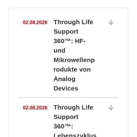
Through Life
02.08.2026
1
Support
360™: HF-
und
Mikrowellenp
rodukte von
Analog
Devices
Through Life
02.08.2026
Support
360™:
1
Lebenszyklus