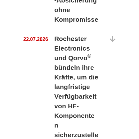
-Absicherung
ohne
Kompromisse
Rochester
22.07.2026
Electronics
®
und Qorvo
bündeln ihre
Kräfte, um die
1
langfristige
Verfügbarkeit
von HF-
Komponente
n
sicherzustelle