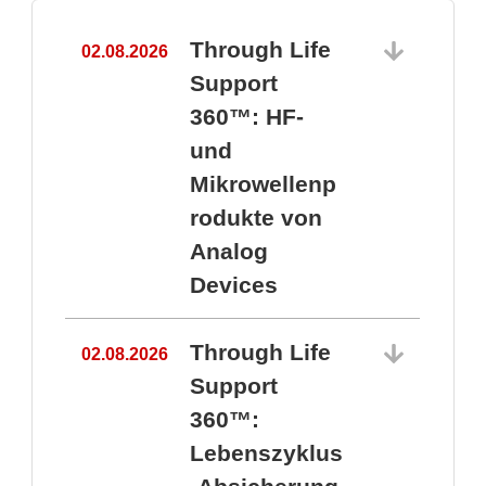
Through Life
02.08.2026
1
Support
360™: HF-
und
Mikrowellenp
rodukte von
Analog
Devices
Through Life
02.08.2026
Support
360™:
1
Lebenszyklus