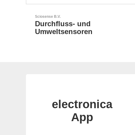
RECOM Power GmbH
AC/DC- & DC/DC-Wandler
electronica
App