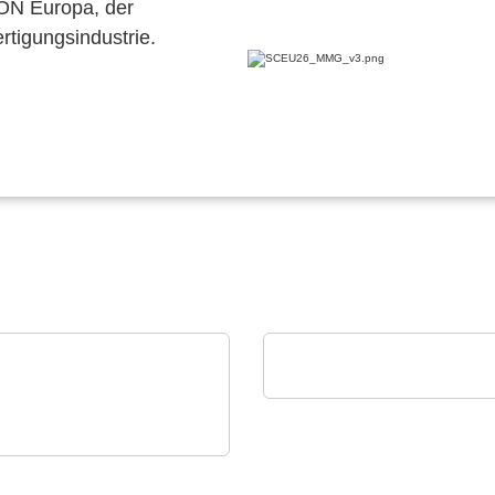
CON Europa, der
ertigungsindustrie.
Eumetrys SAS
Der Partner deiner Fabr
Technology GmbH
denspezifische