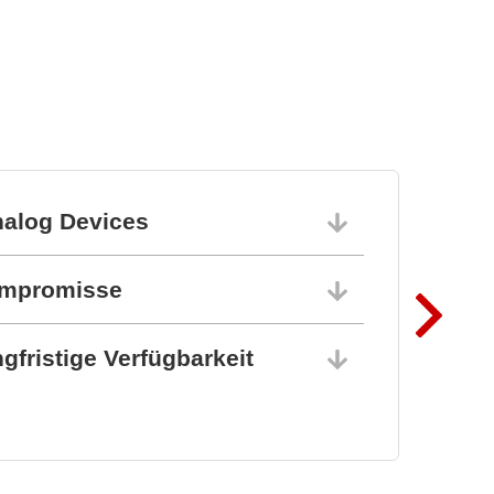
nalog Devices
10.06.202
ompromisse
10.06.202
gfristige Verfügbarkeit
10.06.202