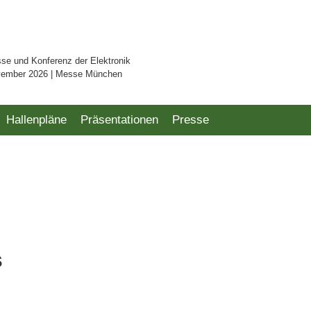
sse und Konferenz der Elektronik
vember 2026 | Messe München
Hallenpläne
Präsentationen
Presse
s