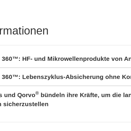
ststoffgehäuse für
ktronik
ormationen
t 360™: HF- und Mikrowellenprodukte von A
rt 360™: Lebenszyklus-Absicherung ohne K
®
cs und Qorvo
bündeln ihre Kräfte, um die lan
sicherzustellen