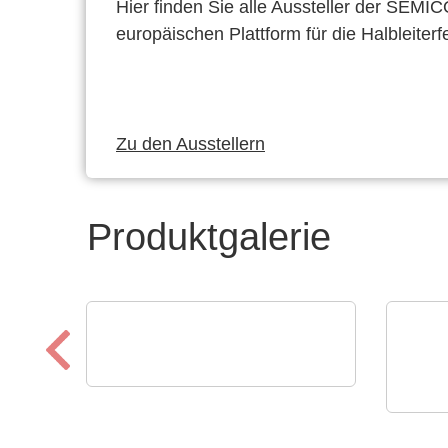
Hier finden Sie alle Aussteller der SEMI
europäischen Plattform für die Halbleiterf
Zu den Ausstellern
Produktgalerie
RECOM Power GmbH
AC/DC-DIN-Schienen-
N&H 
Netzteile und Zubehör
Kun