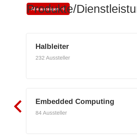
Produkte/Dienstleist
Alle anzeigen
Halbleiter
232 Aussteller
Embedded Computing
84 Aussteller