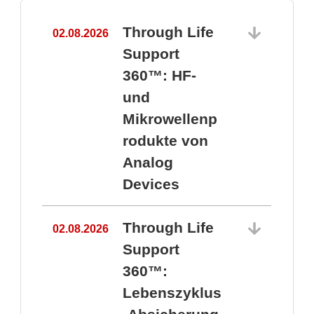
Through Life
02.08.2026
1
Support
360™: HF-
und
Mikrowellenp
rodukte von
Analog
Devices
Through Life
02.08.2026
Support
360™:
1
Lebenszyklus