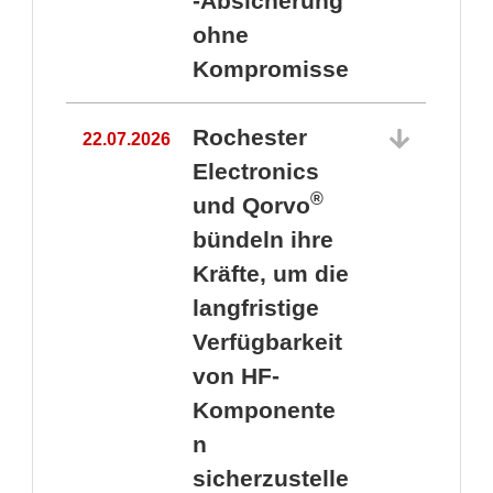
-Absicherung
ohne
Kompromisse
Rochester
22.07.2026
Electronics
®
und Qorvo
bündeln ihre
Kräfte, um die
1
langfristige
Verfügbarkeit
von HF-
Komponente
n
sicherzustelle