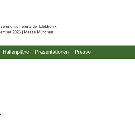
sse und Konferenz der Elektronik
vember 2026 | Messe München
Hallenpläne
Präsentationen
Presse
s