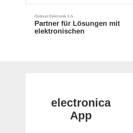
LEMO Elektronik GmbH
 mit
Original Push-Pull-
Connector – Made in
Switzerland
electronica
App