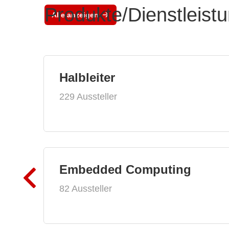
Produkte/Dienstleist
Alle anzeigen
Halbleiter
229 Aussteller
Embedded Computing
82 Aussteller