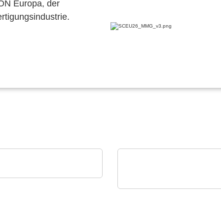
CON Europa, der
ertigungsindustrie.
i Srl
r-Flex-Leiterplatten
ROHDE & SCHWARZ GmbH & C
KG
Oszilloskop Familie