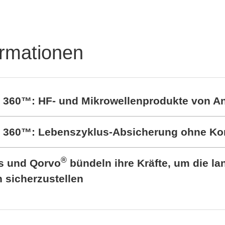
ormationen
t 360™: HF- und Mikrowellenprodukte von A
rt 360™: Lebenszyklus-Absicherung ohne K
®
cs und Qorvo
bündeln ihre Kräfte, um die lan
sicherzustellen