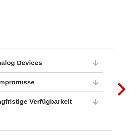
nalog Devices
10.06.202
ompromisse
10.06.202
gfristige Verfügbarkeit
10.06.202