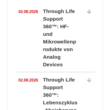
Through Life
02.08.2026
1
Support
360™: HF-
und
Mikrowellenp
rodukte von
Analog
Devices
Through Life
02.08.2026
Support
360™:
1
Lebenszyklus