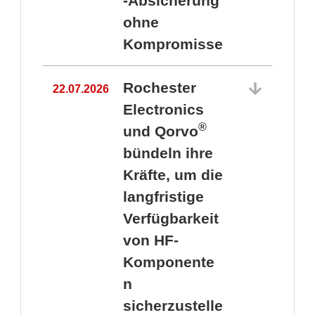
-Absicherung
ohne
Kompromisse
Rochester
22.07.2026
Electronics
®
und Qorvo
bündeln ihre
Kräfte, um die
1
langfristige
Verfügbarkeit
von HF-
Komponente
n
sicherzustelle