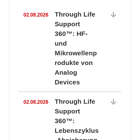
Through Life
02.08.2026
1
Support
360™: HF-
und
Mikrowellenp
rodukte von
Analog
Devices
Through Life
02.08.2026
Support
360™:
1
Lebenszyklus