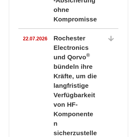
-Absicherung
ohne
Kompromisse
Rochester
22.07.2026
Electronics
®
und Qorvo
bündeln ihre
Kräfte, um die
1
langfristige
Verfügbarkeit
von HF-
Komponente
n
sicherzustelle