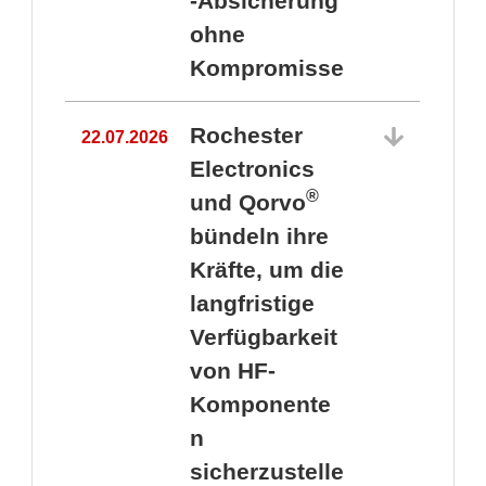
-Absicherung
ohne
Kompromisse
Rochester
22.07.2026
Electronics
®
und Qorvo
bündeln ihre
Kräfte, um die
1
langfristige
Verfügbarkeit
von HF-
Komponente
n
sicherzustelle