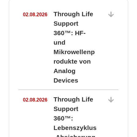
Through Life
02.08.2026
1
Support
360™: HF-
und
Mikrowellenp
rodukte von
Analog
Devices
Through Life
02.08.2026
Support
360™:
1
Lebenszyklus