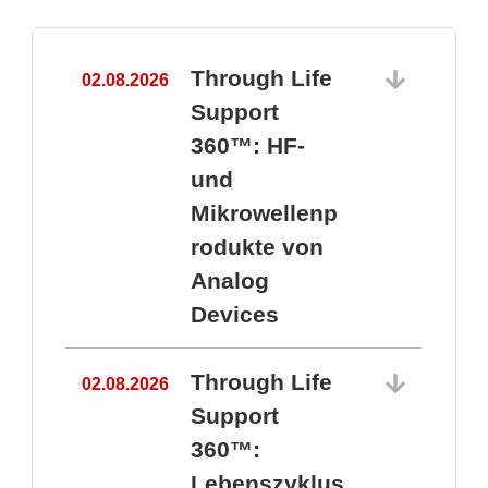
Through Life
02.08.2026
1
Support
360™: HF-
und
Mikrowellenp
rodukte von
Analog
Devices
Through Life
02.08.2026
Support
360™:
1
Lebenszyklus