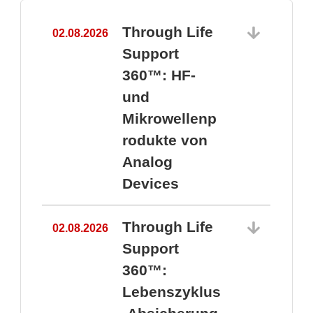
Through Life
02.08.2026
1
Support
360™: HF-
und
Mikrowellenp
rodukte von
Analog
Devices
Through Life
02.08.2026
Support
360™:
1
Lebenszyklus