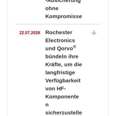
-Absicherung
ohne
Kompromisse
Rochester
22.07.2026
Electronics
®
und Qorvo
bündeln ihre
Kräfte, um die
1
langfristige
Verfügbarkeit
von HF-
Komponente
n
sicherzustelle