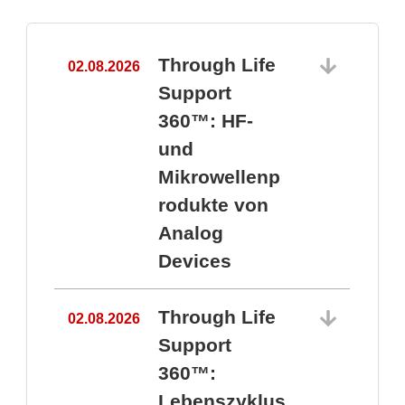
Through Life
02.08.2026
1
Support
360™: HF-
und
Mikrowellenp
rodukte von
Analog
Devices
Through Life
02.08.2026
Support
360™:
1
Lebenszyklus