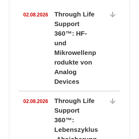
Through Life
02.08.2026
1
Support
360™: HF-
und
Mikrowellenp
rodukte von
Analog
Devices
Through Life
02.08.2026
Support
360™:
1
Lebenszyklus