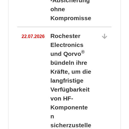
-Absicherung
ohne
Kompromisse
Rochester
22.07.2026
Electronics
®
und Qorvo
bündeln ihre
Kräfte, um die
1
langfristige
Verfügbarkeit
von HF-
Komponente
n
sicherzustelle