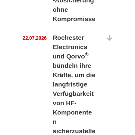
-Absicherung
ohne
Kompromisse
Rochester
22.07.2026
Electronics
®
und Qorvo
bündeln ihre
Kräfte, um die
1
langfristige
Verfügbarkeit
von HF-
Komponente
n
sicherzustelle