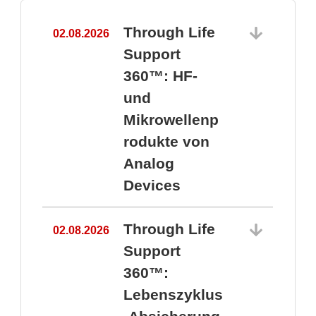
Through Life
02.08.2026
1
Support
360™: HF-
und
Mikrowellenp
rodukte von
Analog
Devices
Through Life
02.08.2026
Support
360™:
1
Lebenszyklus