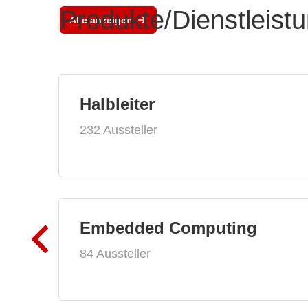
Produkte/Dienstleist
Alle anzeigen
Halbleiter
232 Aussteller
Embedded Computing
84 Aussteller