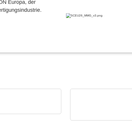
CON Europa, der
ertigungsindustrie.
Mel Schmelzgußtechnik GmbH
 Pressure Moulding –
Raltron Electronics - Rami
Technology USA
tz für Elektronik