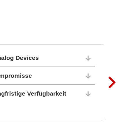
nalog Devices
10.06.202
ompromisse
10.06.202
gfristige Verfügbarkeit
10.06.202