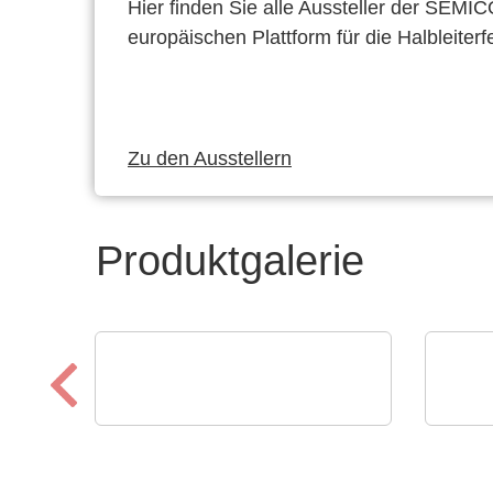
Hier finden Sie alle Aussteller der SEMI
europäischen Plattform für die Halbleiterf
Zu den Ausstellern
Produktgalerie
Hubert Stüken GmbH & Co. KG
Opti
Stanzen und Stanzbiegen -
Low
Kunststoffumspritzen
Schu