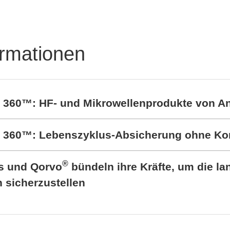
RALTRON Product
Portfolio
ormationen
t 360™: HF- und Mikrowellenprodukte von A
rt 360™: Lebenszyklus-Absicherung ohne K
®
cs und Qorvo
bündeln ihre Kräfte, um die lan
sicherzustellen