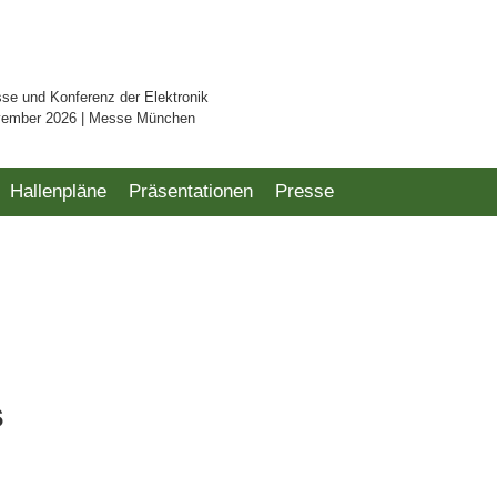
sse und Konferenz der Elektronik
vember 2026 | Messe München
Hallenpläne
Präsentationen
Presse
s