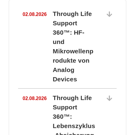
Through Life
02.08.2026
1
Support
360™: HF-
und
Mikrowellenp
rodukte von
Analog
Devices
Through Life
02.08.2026
Support
360™:
1
Lebenszyklus