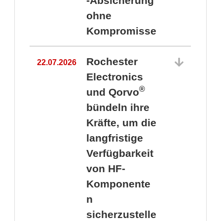
-Absicherung
ohne
Kompromisse
Rochester
22.07.2026
Electronics
®
und Qorvo
bündeln ihre
Kräfte, um die
1
langfristige
Verfügbarkeit
von HF-
Komponente
n
sicherzustelle