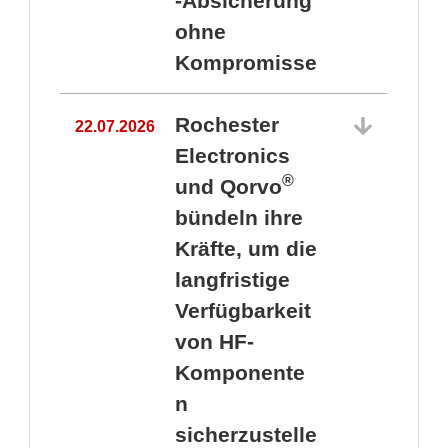
-Absicherung
ohne
Kompromisse
Rochester
22.07.2026
Electronics
®
und Qorvo
bündeln ihre
Kräfte, um die
1
langfristige
Verfügbarkeit
von HF-
Komponente
n
sicherzustelle