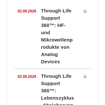
Through Life
02.08.2026
1
Support
360™: HF-
und
Mikrowellenp
rodukte von
Analog
Devices
Through Life
02.08.2026
Support
360™:
1
Lebenszyklus