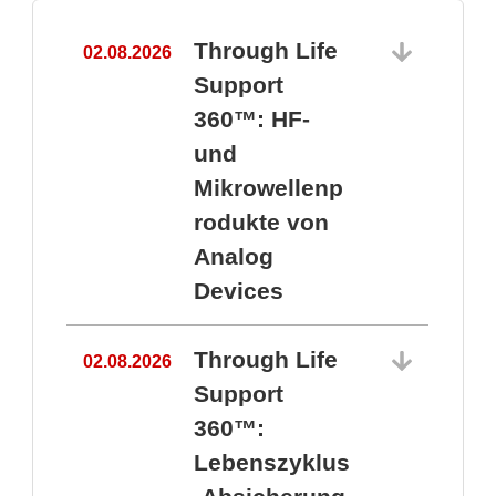
Through Life
02.08.2026
1
Support
360™: HF-
und
Mikrowellenp
rodukte von
Analog
Devices
Through Life
02.08.2026
Support
360™:
1
Lebenszyklus