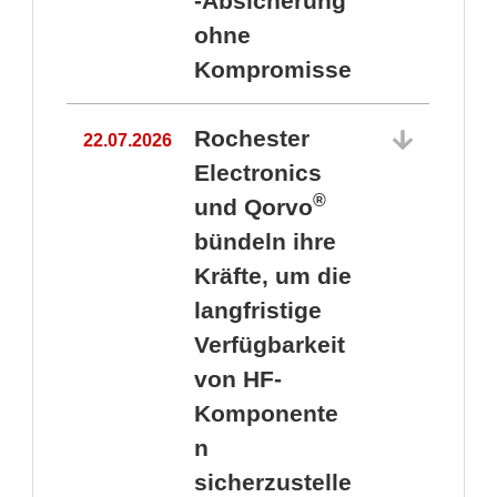
-Absicherung
ohne
Kompromisse
Rochester
22.07.2026
Electronics
®
und Qorvo
bündeln ihre
Kräfte, um die
1
langfristige
Verfügbarkeit
von HF-
Komponente
n
sicherzustelle