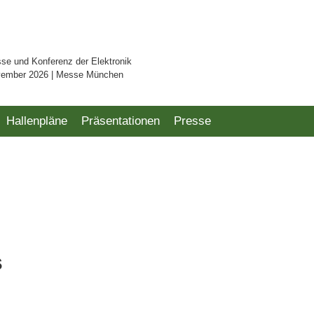
sse und Konferenz der Elektronik
vember 2026 | Messe München
Hallenpläne
Präsentationen
Presse
s