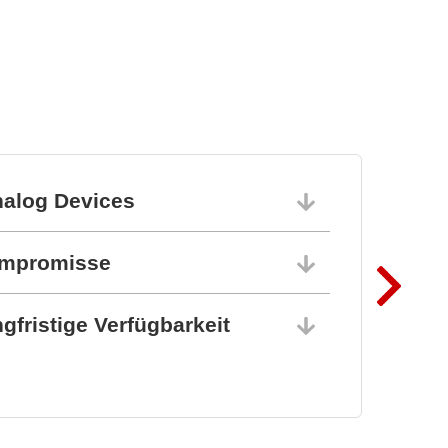
MLX90513 induktiver
Positionssensor
nalog Devices
10.06.202
ompromisse
10.06.202
gfristige Verfügbarkeit
10.06.202