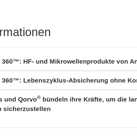
ormationen
t 360™: HF- und Mikrowellenprodukte von A
rt 360™: Lebenszyklus-Absicherung ohne K
®
cs und Qorvo
bündeln ihre Kräfte, um die lan
sicherzustellen