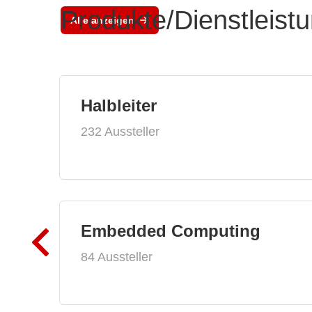
Produkte/Dienstleist
Alle anzeigen
Halbleiter
232 Aussteller
Embedded Computing
84 Aussteller