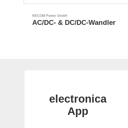
N&H Technology GmbH
r
HMI-Komponenten nach
Maß
electronica
App