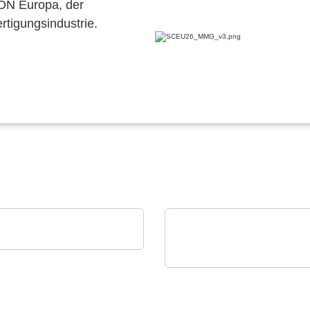
CON Europa, der
ertigungsindustrie.
novo GmbH
curement Intelligence
Aker Technology Co., Ltd.
Energieeffizientes Timi
für Kommunikation