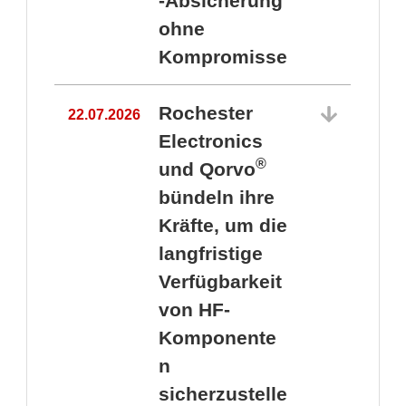
-Absicherung
ohne
Kompromisse
Rochester
22.07.2026
Electronics
®
und Qorvo
bündeln ihre
Kräfte, um die
1
langfristige
Verfügbarkeit
von HF-
Komponente
n
sicherzustelle