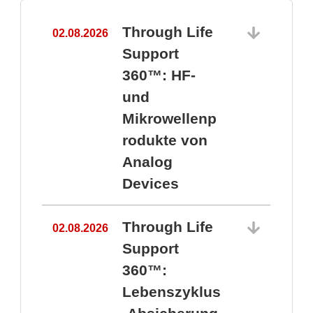
Through Life
02.08.2026
1
Support
360™: HF-
und
Mikrowellenp
rodukte von
Analog
Devices
Through Life
02.08.2026
Support
360™:
1
Lebenszyklus