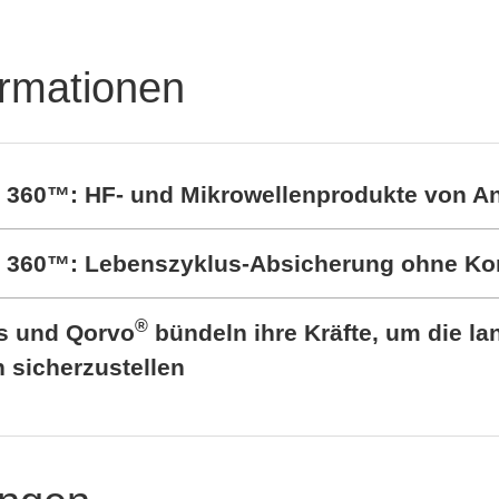
ormationen
t 360™: HF- und Mikrowellenprodukte von A
rt 360™: Lebenszyklus-Absicherung ohne K
®
cs und Qorvo
bündeln ihre Kräfte, um die lan
sicherzustellen