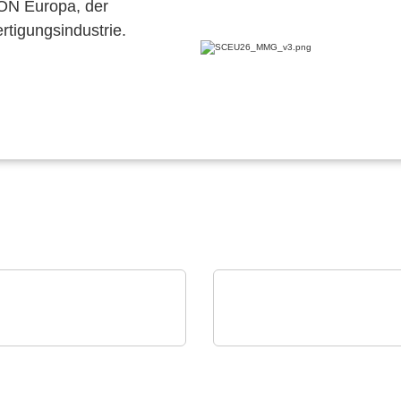
CON Europa, der
ertigungsindustrie.
dyne LeCroy
Cablex Group (Cablex d. o. o.)
lloskope - 12 Bit zu
Globaler Spezialist für
r Zeit
Kabelassemblierungen