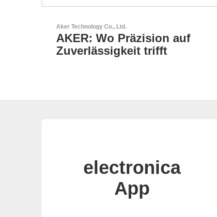
LEMO Elektronik GmbH
uf
Original Push-Pull-
Connector – Made in
Switzerland
electronica
App