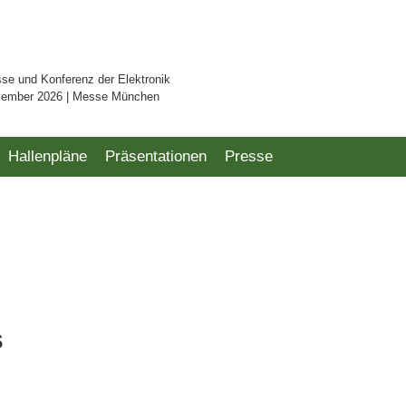
sse und Konferenz der Elektronik
vember 2026 | Messe München
Hallenpläne
Präsentationen
Presse
s