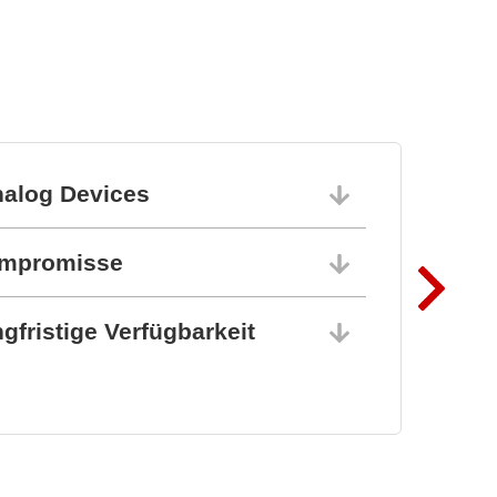
nalog Devices
10.06.202
ompromisse
10.06.202
gfristige Verfügbarkeit
10.06.202