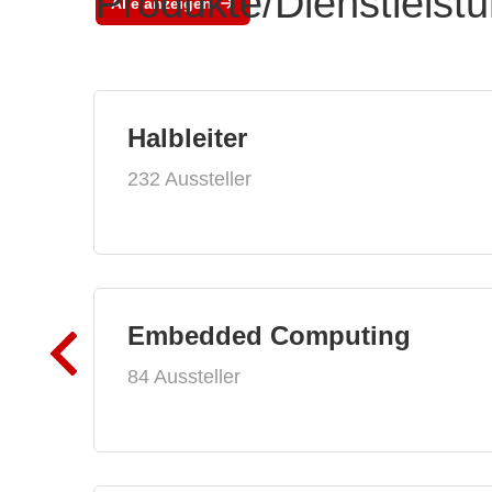
Produkte/Dienstleist
Alle anzeigen
Halbleiter
232 Aussteller
Embedded Computing
84 Aussteller