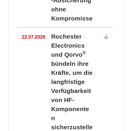
-Absicherung
ohne
Kompromisse
Rochester
22.07.2026
Electronics
®
und Qorvo
bündeln ihre
Kräfte, um die
1
langfristige
Verfügbarkeit
von HF-
Komponente
n
sicherzustelle