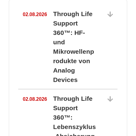
Through Life
02.08.2026
1
Support
360™: HF-
und
Mikrowellenp
rodukte von
Analog
Devices
Through Life
02.08.2026
Support
360™:
1
Lebenszyklus