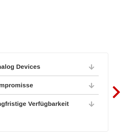
nalog Devices
10.06.202
ompromisse
10.06.202
gfristige Verfügbarkeit
10.06.202