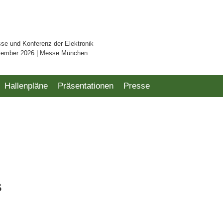
sse und Konferenz der Elektronik
vember 2026 | Messe München
Hallenpläne
Präsentationen
Presse
s