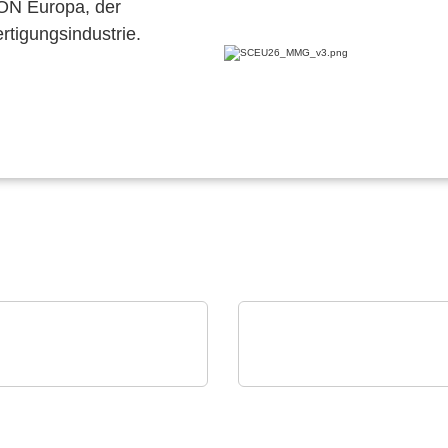
CON Europa, der
ertigungsindustrie.
ster Electronics, LLC
Vision Engineering Ltd.
 MPC56x-
Vision Engineering
roprozessoren
präsentiert neue Produ