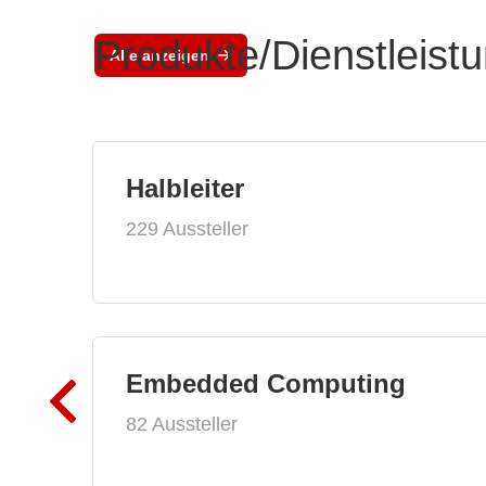
Produkte/Dienstleist
Alle anzeigen
Halbleiter
229 Aussteller
Embedded Computing
82 Aussteller