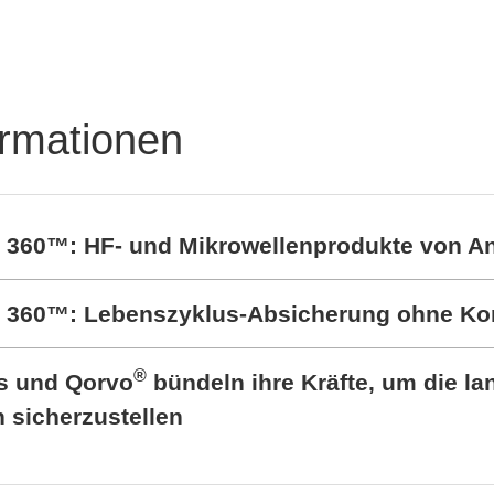
ormationen
t 360™: HF- und Mikrowellenprodukte von A
rt 360™: Lebenszyklus-Absicherung ohne K
®
cs und Qorvo
bündeln ihre Kräfte, um die lan
sicherzustellen