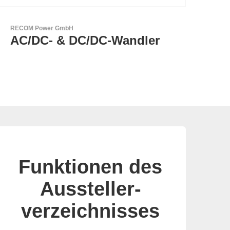
RECOM Power GmbH
Aker
AC/DC- & DC/DC-Wandler
AK
Zu
Funktionen des
Aussteller-
verzeichnisses