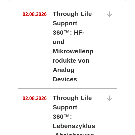
Through Life
02.08.2026
1
Support
360™: HF-
und
Mikrowellenp
rodukte von
Analog
Devices
Through Life
02.08.2026
Support
360™:
1
Lebenszyklus