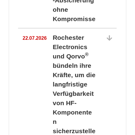
-Absicherung
ohne
Kompromisse
Rochester
22.07.2026
Electronics
®
und Qorvo
bündeln ihre
Kräfte, um die
1
langfristige
Verfügbarkeit
von HF-
Komponente
n
sicherzustelle