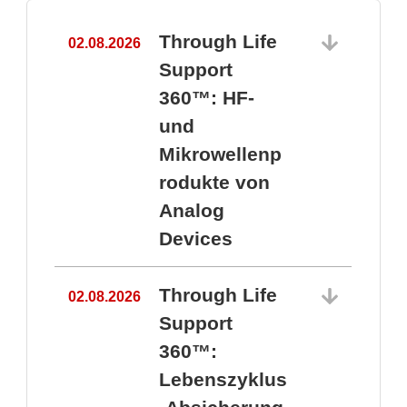
Through Life
02.08.2026
1
Support
360™: HF-
und
Mikrowellenp
rodukte von
Analog
Devices
Through Life
02.08.2026
Support
360™:
1
Lebenszyklus