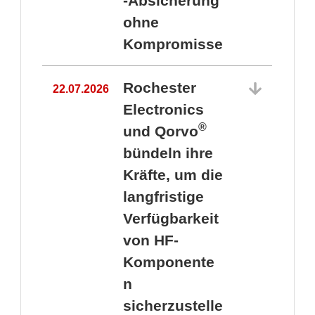
-Absicherung
ohne
Kompromisse
Rochester
22.07.2026
Electronics
®
und Qorvo
bündeln ihre
Kräfte, um die
1
langfristige
Verfügbarkeit
von HF-
Komponente
n
sicherzustelle