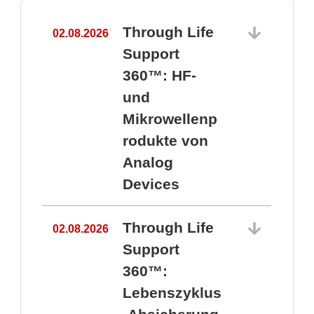
Through Life
02.08.2026
1
Support
360™: HF-
und
Mikrowellenp
rodukte von
Analog
Devices
Through Life
02.08.2026
Support
360™:
1
Lebenszyklus