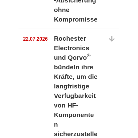
-Absicherung
ohne
Kompromisse
Rochester
22.07.2026
Electronics
®
und Qorvo
bündeln ihre
Kräfte, um die
1
langfristige
Verfügbarkeit
von HF-
Komponente
n
sicherzustelle