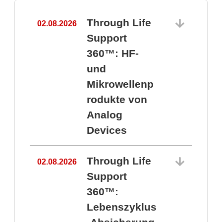
Through Life
02.08.2026
1
Support
360™: HF-
und
Mikrowellenp
rodukte von
Analog
Devices
Through Life
02.08.2026
Support
360™:
1
Lebenszyklus