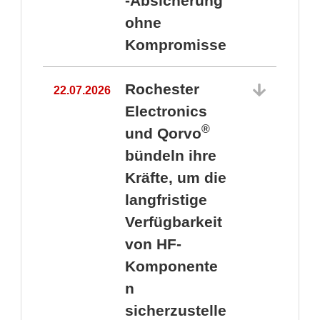
-Absicherung
ohne
Kompromisse
Rochester
22.07.2026
Electronics
®
und Qorvo
bündeln ihre
Kräfte, um die
1
langfristige
Verfügbarkeit
von HF-
Komponente
n
sicherzustelle