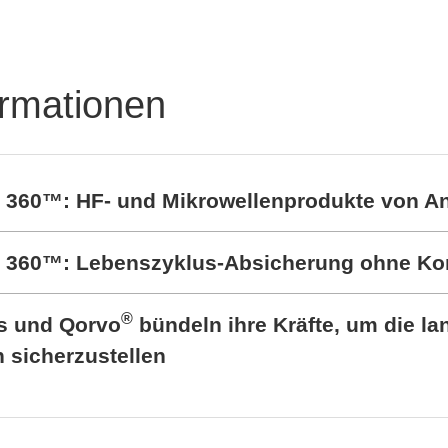
Leistungshalbleitertest
em DTS8765neo
ormationen
t 360™: HF- und Mikrowellenprodukte von A
rt 360™: Lebenszyklus-Absicherung ohne K
®
cs und Qorvo
bündeln ihre Kräfte, um die lan
sicherzustellen