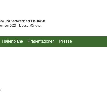
sse und Konferenz der Elektronik
vember 2026 | Messe München
Hallenpläne
Präsentationen
Presse
s