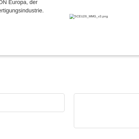
CON Europa, der
ertigungsindustrie.
EN SPE Germany GmbH
duktportfolio
VX Instruments GmbH
Dynamisches