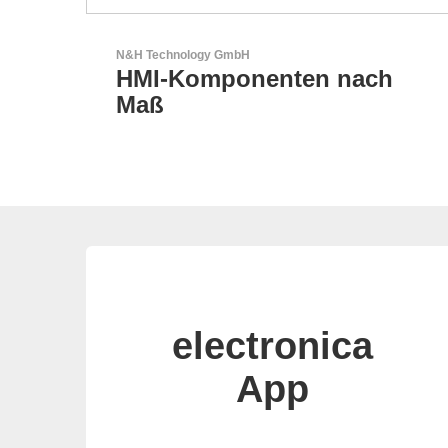
AKTINA CDS GmbH
ach
AKTINA CDS - Supply
Chain Solutions
electronica
App