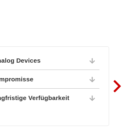
syst
nalog Devices
10.06.202
ompromisse
10.06.202
gfristige Verfügbarkeit
10.06.202