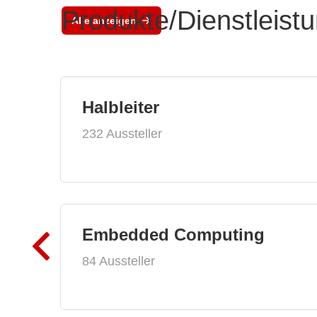
Produkte/Dienstleist
Alle anzeigen
Halbleiter
232 Aussteller
Embedded Computing
84 Aussteller