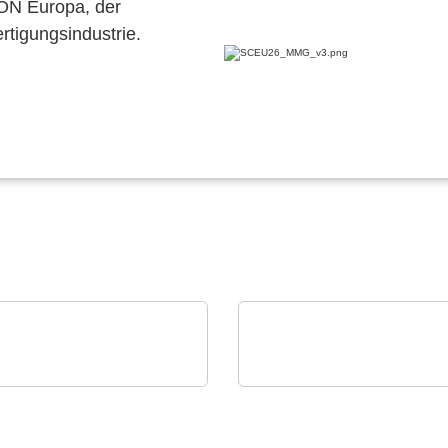
CON Europa, der
ertigungsindustrie.
' Kabel GmbH
EUROSTAT
elbaugruppen für
Eurostat | Global Solut
wierige Umgebungen
for ESD protection