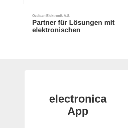
Sciosense B.V.
t
Durchfluss- und
Umweltsensoren
electronica
App