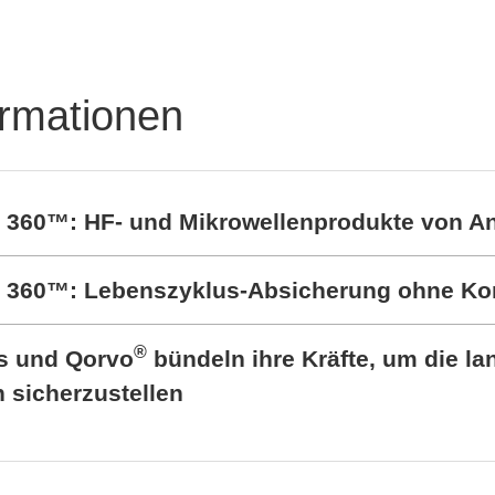
ormationen
t 360™: HF- und Mikrowellenprodukte von A
rt 360™: Lebenszyklus-Absicherung ohne K
®
cs und Qorvo
bündeln ihre Kräfte, um die lan
sicherzustellen