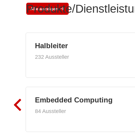
Produkte/Dienstleist
Alle anzeigen
Halbleiter
232 Aussteller
Embedded Computing
84 Aussteller