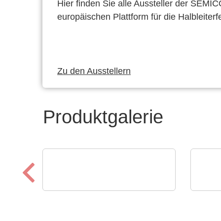
Hier finden Sie alle Aussteller der SEMI
europäischen Plattform für die Halbleiterf
Zu den Ausstellern
Produktgalerie
Micro Crystal
Axon
C8 series RTC: Ultra-Small
Kab
Real-Time Clock Modules
sch