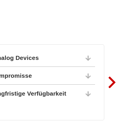
Dynamische
Temperiersysteme
nalog Devices
10.06.202
ompromisse
10.06.202
gfristige Verfügbarkeit
10.06.202