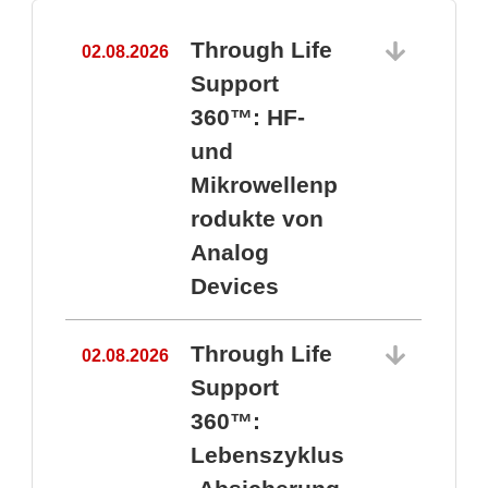
Through Life
02.08.2026
1
Support
360™: HF-
und
Mikrowellenp
rodukte von
Analog
Devices
Through Life
02.08.2026
Support
360™:
1
Lebenszyklus