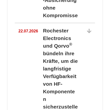
-Absicherung
ohne
Kompromisse
Rochester
22.07.2026
Electronics
®
und Qorvo
bündeln ihre
Kräfte, um die
1
langfristige
Verfügbarkeit
von HF-
Komponente
n
sicherzustelle