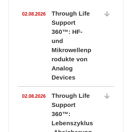
Through Life
02.08.2026
1
Support
360™: HF-
und
Mikrowellenp
rodukte von
Analog
Devices
Through Life
02.08.2026
Support
360™:
1
Lebenszyklus