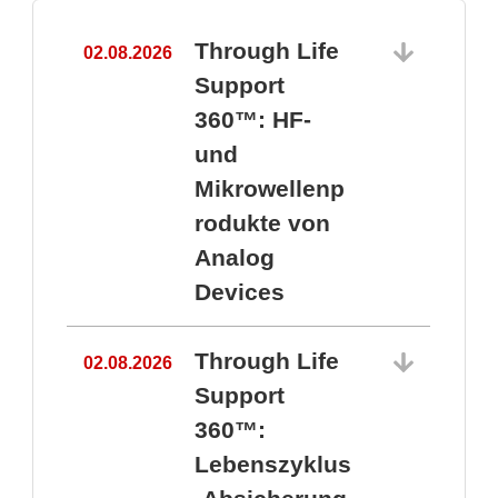
Through Life
02.08.2026
1
Support
360™: HF-
und
Mikrowellenp
rodukte von
Analog
Devices
Through Life
02.08.2026
Support
360™:
1
Lebenszyklus