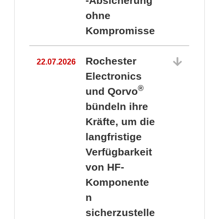
-Absicherung
ohne
Kompromisse
Rochester
22.07.2026
Electronics
®
und Qorvo
bündeln ihre
Kräfte, um die
1
langfristige
Verfügbarkeit
von HF-
Komponente
n
sicherzustelle