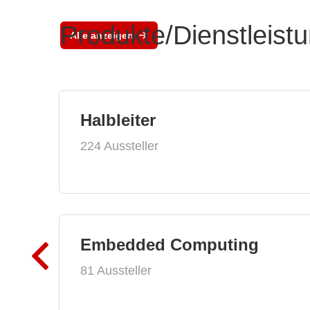
Produkte/Dienstleist
Alle anzeigen
Halbleiter
224 Aussteller
Embedded Computing
81 Aussteller