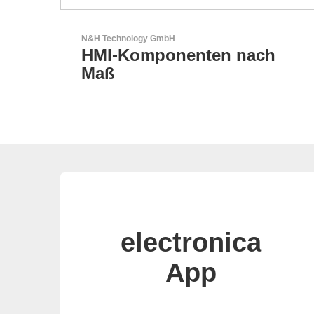
LEMO Elektronik GmbH
ch
Original Push-Pull-
Connector – Made in
Switzerland
electronica
App