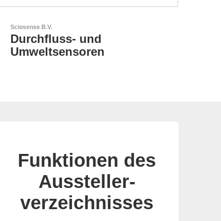
Aker Technology Co., Ltd.
AKER: Wo Präzision auf
Zuverlässigkeit trifft
Funktionen des
Aussteller-
verzeichnisses