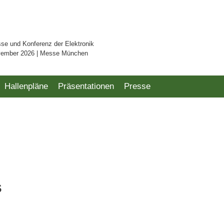
sse und Konferenz der Elektronik
vember 2026 | Messe München
Hallenpläne
Präsentationen
Presse
s