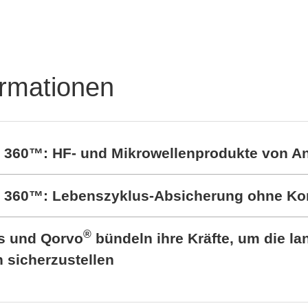
Kontaktfedern
Kontaktfedern &
Sonderfedern, EMV,
Werkzeugbau
ormationen
t 360™: HF- und Mikrowellenprodukte von A
rt 360™: Lebenszyklus-Absicherung ohne K
®
cs und Qorvo
bündeln ihre Kräfte, um die lan
sicherzustellen