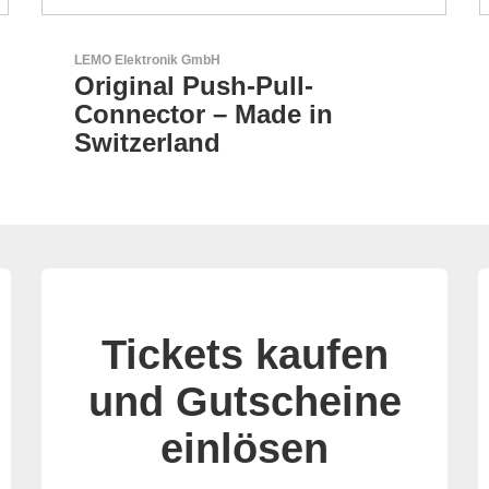
Sciosense B.V.
Durchfluss- und
Umweltsensoren
Tickets kaufen
und Gutscheine
einlösen