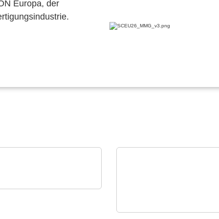
CON Europa, der
ertigungsindustrie.
est Instruments GmbH
DC-Quellen & -Lasten:
24 kVA in 4 HE
ZILLKON Zillgitt GmbH