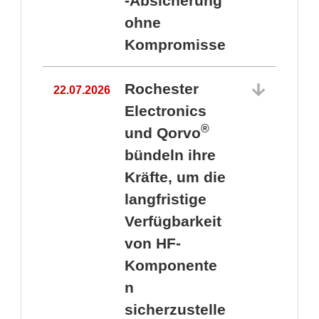
-Absicherung
ohne
Kompromisse
Rochester
22.07.2026
Electronics
®
und Qorvo
bündeln ihre
Kräfte, um die
1
langfristige
Verfügbarkeit
von HF-
Komponente
n
sicherzustelle