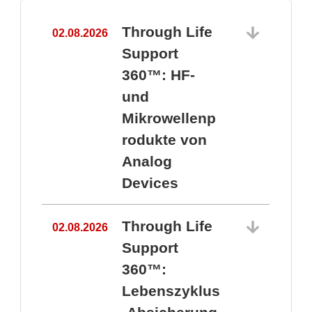
Through Life
02.08.2026
1
Support
360™: HF-
und
Mikrowellenp
rodukte von
Analog
Devices
Through Life
02.08.2026
Support
360™:
1
Lebenszyklus