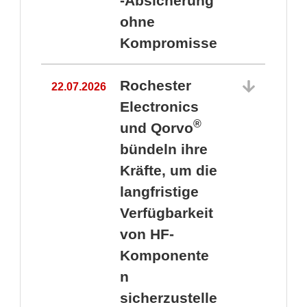
-Absicherung
ohne
Kompromisse
Rochester
22.07.2026
Electronics
®
und Qorvo
bündeln ihre
Kräfte, um die
1
langfristige
Verfügbarkeit
von HF-
Komponente
n
sicherzustelle