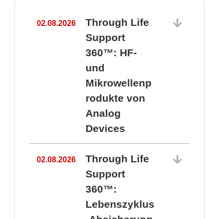
Through Life
02.08.2026
1
Support
360™: HF-
und
Mikrowellenp
rodukte von
Analog
Devices
Through Life
02.08.2026
Support
360™:
1
Lebenszyklus