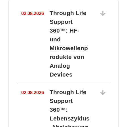
Through Life
02.08.2026
1
Support
360™: HF-
und
Mikrowellenp
rodukte von
Analog
Devices
Through Life
02.08.2026
Support
360™:
1
Lebenszyklus