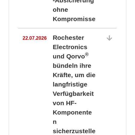
-Absicherung
ohne
Kompromisse
Rochester
22.07.2026
Electronics
®
und Qorvo
bündeln ihre
Kräfte, um die
1
langfristige
Verfügbarkeit
von HF-
Komponente
n
sicherzustelle