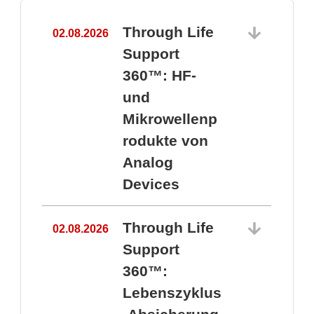
Through Life
02.08.2026
1
Support
360™: HF-
und
Mikrowellenp
rodukte von
Analog
Devices
Through Life
02.08.2026
Support
360™:
1
Lebenszyklus