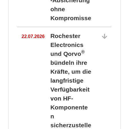
-Absicherung
ohne
Kompromisse
Rochester
22.07.2026
Electronics
®
und Qorvo
bündeln ihre
Kräfte, um die
1
langfristige
Verfügbarkeit
von HF-
Komponente
n
sicherzustelle