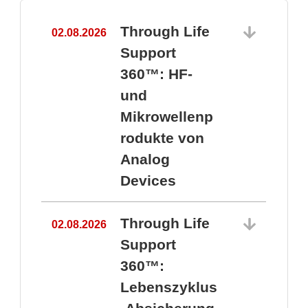
Through Life
02.08.2026
1
Support
360™: HF-
und
Mikrowellenp
rodukte von
Analog
Devices
Through Life
02.08.2026
Support
360™:
1
Lebenszyklus