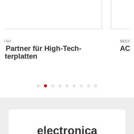
RECOM Power GmbH
AC/DC- & DC/DC-Wandler
electronica