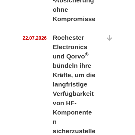
-Absicherung
ohne
Kompromisse
Rochester
22.07.2026
Electronics
®
und Qorvo
bündeln ihre
Kräfte, um die
1
langfristige
Verfügbarkeit
von HF-
Komponente
n
sicherzustelle