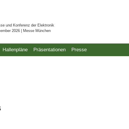
sse und Konferenz der Elektronik
vember 2026 | Messe München
Hallenpläne
Präsentationen
Presse
s