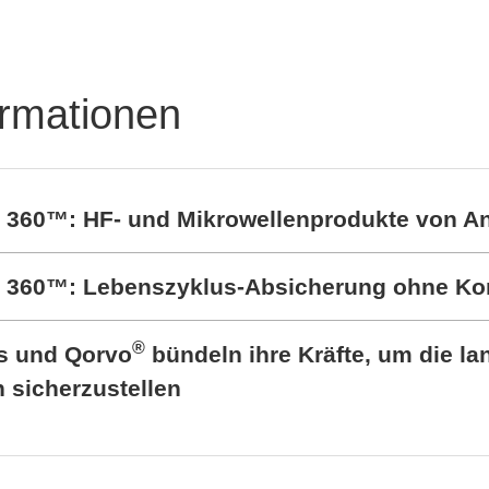
ormationen
t 360™: HF- und Mikrowellenprodukte von A
rt 360™: Lebenszyklus-Absicherung ohne K
®
cs und Qorvo
bündeln ihre Kräfte, um die lan
sicherzustellen