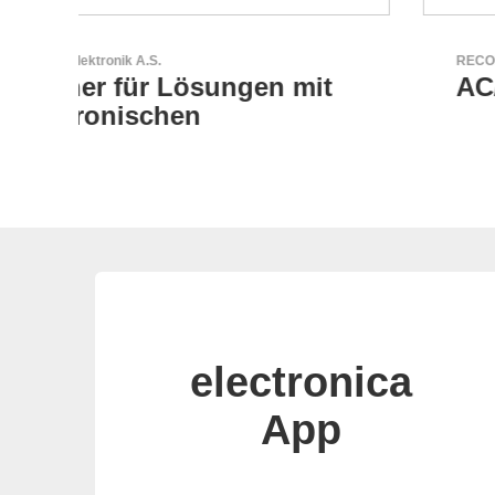
RECOM Power GmbH
t
AC/DC- & DC/DC-Wandler
electronica
App