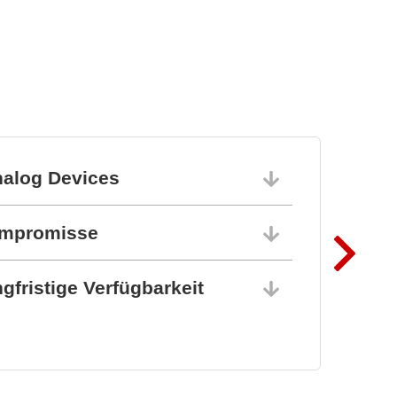
Flexible und skalierbare
Test- und Messsysteme
nalog Devices
10.06.202
ompromisse
10.06.202
gfristige Verfügbarkeit
10.06.202