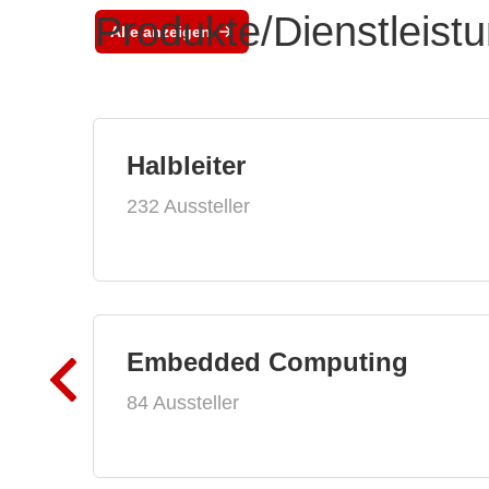
Produkte/Dienstleist
Alle anzeigen
Halbleiter
232 Aussteller
Embedded Computing
84 Aussteller