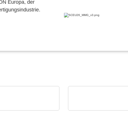
CON Europa, der
ertigungsindustrie.
Technology Co., Ltd.
PAILOT GmbH
gieeffizientes Timing
Das KI-basierte APS vo
 Kommunikation
PAILOT