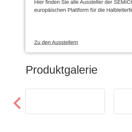
Hier finden Sie alle Aussteller der SEMI
europäischen Plattform für die Halbleiterf
Zu den Ausstellern
Produktgalerie
Hubert Stüken GmbH & Co. KG
Aker 
Stanzen und Stanzbiegen -
Ener
Kunststoffumspritzen
für