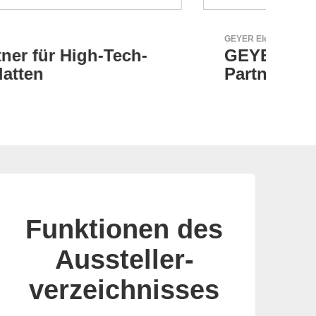
GEYER Electronic GmbH
LEMO
GEYER - Ihr zuverlässiger
Or
Partner
Co
Sw
Funktionen des
Aussteller-
verzeichnisses