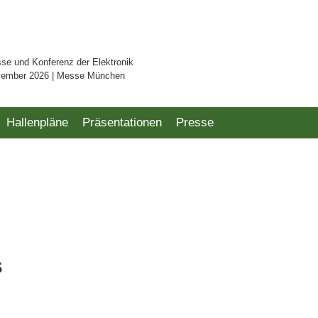
sse und Konferenz der Elektronik
vember 2026 | Messe München
Hallenpläne
Präsentationen
Presse
s