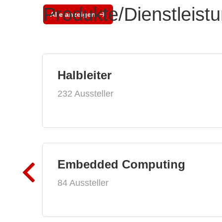
Produkte/Dienstleist
Alle anzeigen
Halbleiter
232 Aussteller
Embedded Computing
84 Aussteller