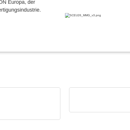
CON Europa, der
ertigungsindustrie.
RECOM Power GmbH
Power ICs, Transformer
TAS Europe GmbH
tron PT 4700 N
Discrete Solutions