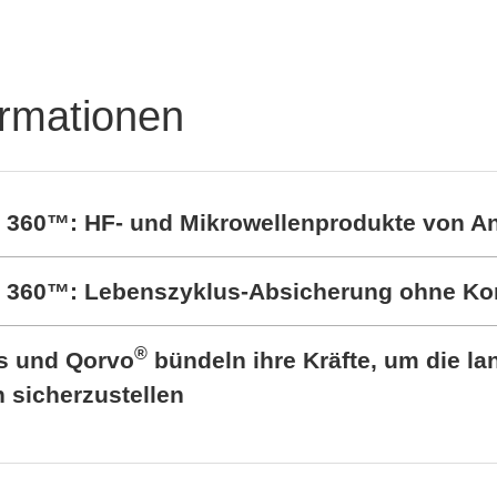
rful protection of
's
ormationen
t 360™: HF- und Mikrowellenprodukte von A
rt 360™: Lebenszyklus-Absicherung ohne K
®
cs und Qorvo
bündeln ihre Kräfte, um die lan
sicherzustellen