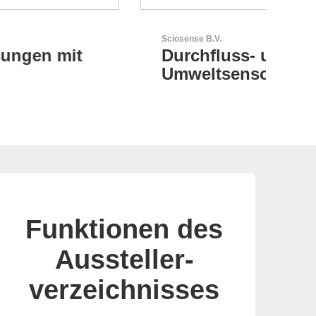
Sciosense B.V.
Esse
Durchfluss- und
Ih
Umweltsensoren
Le
Funktionen des
Aussteller-
verzeichnisses