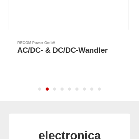
Aker Technology Co., Ltd.
r
AKER: Wo Präzision auf
Zuverlässigkeit trifft
electronica