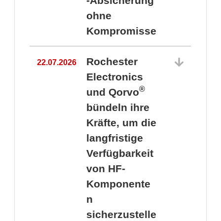
-Absicherung
ohne
Kompromisse
Rochester
22.07.2026
Electronics
®
und Qorvo
bündeln ihre
Kräfte, um die
1
langfristige
Verfügbarkeit
von HF-
Komponente
n
sicherzustelle