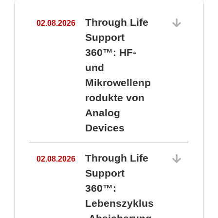
Through Life
02.08.2026
1
Support
360™: HF-
und
Mikrowellenp
rodukte von
Analog
Devices
Through Life
02.08.2026
Support
360™:
1
Lebenszyklus